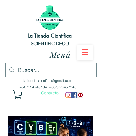
La Tienda Científica
SCIENTIFIC DECO
Menú
latiendacientifica@gmail.com
+56 9 54749194
+56 9 26457945
Contacto