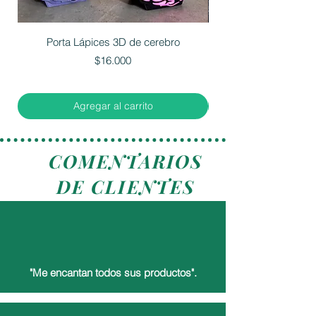
Porta Lápices 3D de cerebro
Precio
$16.000
Agregar al carrito
COMENTARIOS
DE CLIENTES
"Me encantan todos sus productos".
Nicolas S.