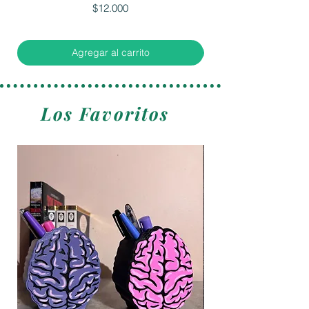
Precio
$12.000
Agregar al carrito
Los Favoritos