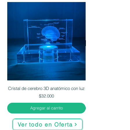
Cristal de cerebro 3D anatómico con luz
Precio
$32.000
Agregar al carrito
Ver todo en Oferta