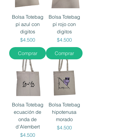
Bolsa Totebag
Bolsa Totebag
pí azul con
pí rojo con
digitos
digitos
Precio
Precio
$4.500
$4.500
Comprar
Comprar
Bolsa Totebag
Bolsa Totebag
ecuación de
hipotenusa
onda de
morado
d'Alembert
Precio
$4.500
Precio
$4.500