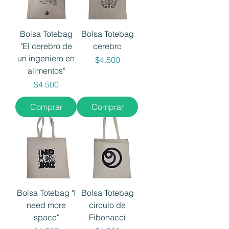
Bolsa Totebag
Bolsa Totebag
"El cerebro de
cerebro
un ingeniero en
Precio
$4.500
alimentos"
Precio
$4.500
Comprar
Comprar
Bolsa Totebag "I
Bolsa Totebag
need more
círculo de
space"
Fibonacci