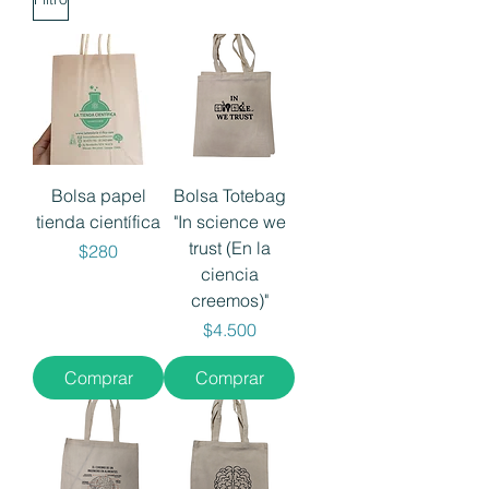
Bolsa papel
Bolsa Totebag
tienda científica
"In science we
trust (En la
Precio
$280
ciencia
creemos)"
Precio
$4.500
Comprar
Comprar