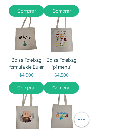
Comprar
Comprar
Bolsa Totebag
Bolsa Totebag
fórmula de Euler
"pí menu"
Precio
Precio
$4.500
$4.500
Comprar
Comprar