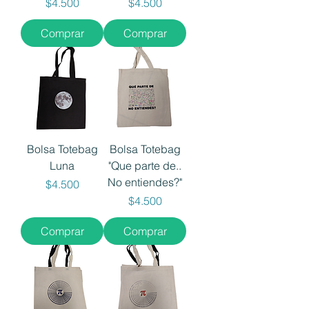
Precio
Precio
$4.500
$4.500
Comprar
Comprar
Bolsa Totebag
Bolsa Totebag
Luna
"Que parte de..
No entiendes?"
Precio
$4.500
Precio
$4.500
Comprar
Comprar