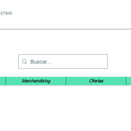
457945
Merchandising
Ofertas