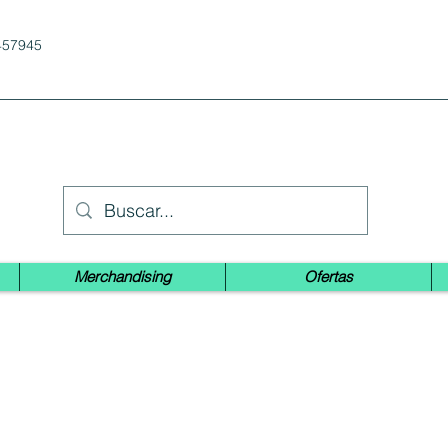
457945
Merchandising
Ofertas