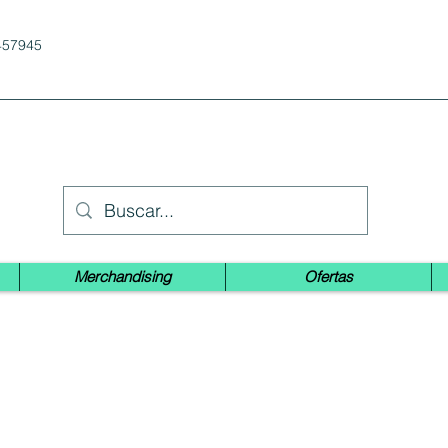
457945
Merchandising
Ofertas