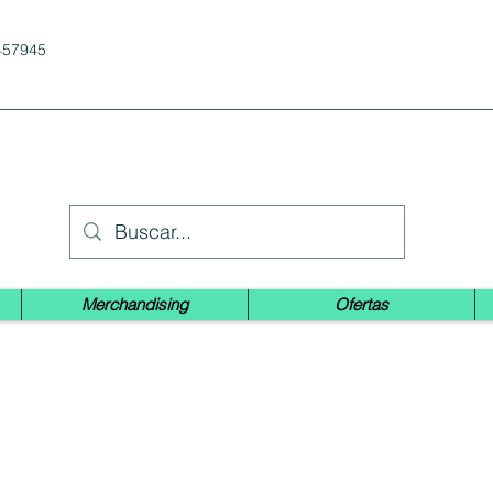
457945
Merchandising
Ofertas