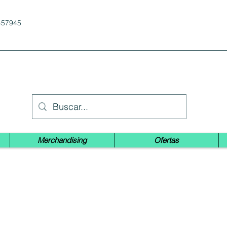
457945
Merchandising
Ofertas