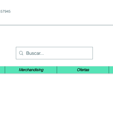
457945
Merchandising
Ofertas