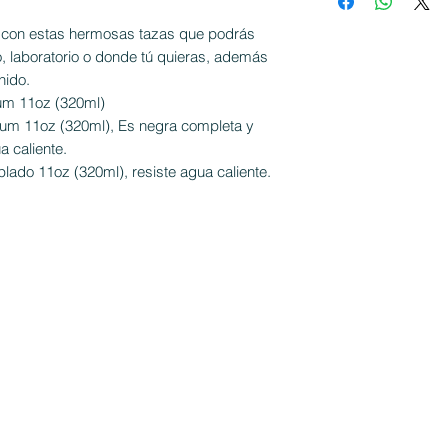
a con estas hermosas tazas que podrás
dio, laboratorio o donde tú quieras, además
nido.
um 11oz (320ml)
um 11oz (320ml), Es negra completa y
a caliente.
plado 11oz (320ml), resiste agua caliente.