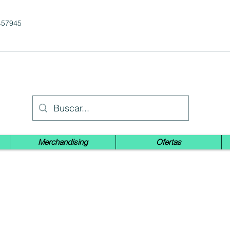
457945
Merchandising
Ofertas