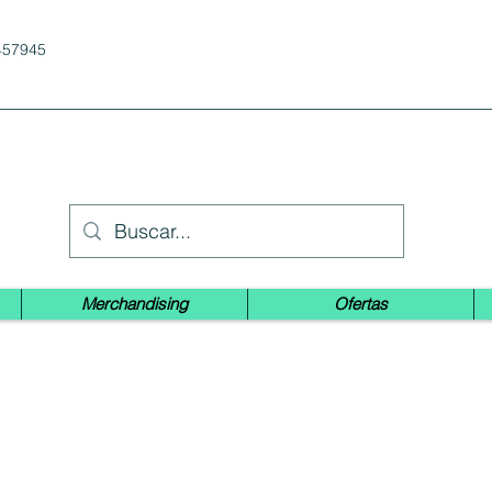
457945
Merchandising
Ofertas