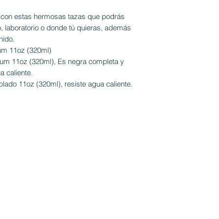
a con estas hermosas tazas que podrás
dio, laboratorio o donde tú quieras, además
nido.
um 11oz (320ml)
um 11oz (320ml), Es negra completa y
a caliente.
plado 11oz (320ml), resiste agua caliente.