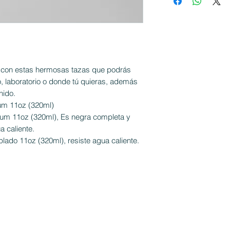
a con estas hermosas tazas que podrás
dio, laboratorio o donde tú quieras, además
nido.
um 11oz (320ml)
um 11oz (320ml), Es negra completa y
a caliente.
plado 11oz (320ml), resiste agua caliente.