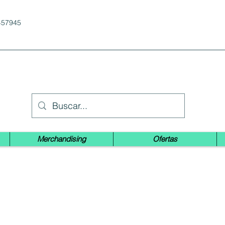
457945
Merchandising
Ofertas