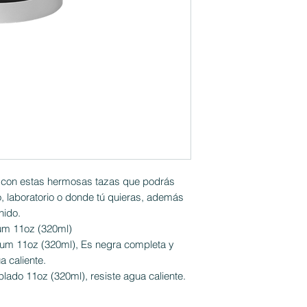
a con estas hermosas tazas que podrás
dio, laboratorio o donde tú quieras, además
nido.
um 11oz (320ml)
um 11oz (320ml), Es negra completa y
a caliente.
plado 11oz (320ml), resiste agua caliente.