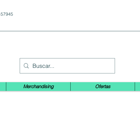
457945
Merchandising
Ofertas