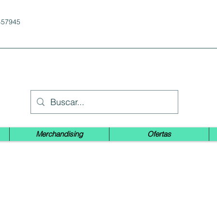
457945
Merchandising
Ofertas