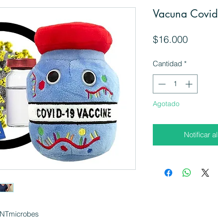
Vacuna Covi
Precio
$16.000
Cantidad
*
Agotado
Notificar a
ANTmicrobes