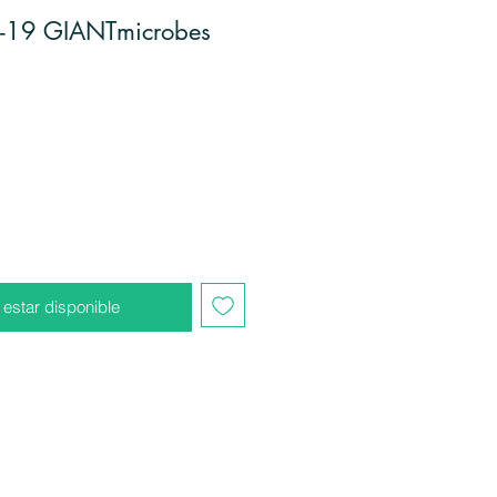
d-19 GIANTmicrobes
l estar disponible