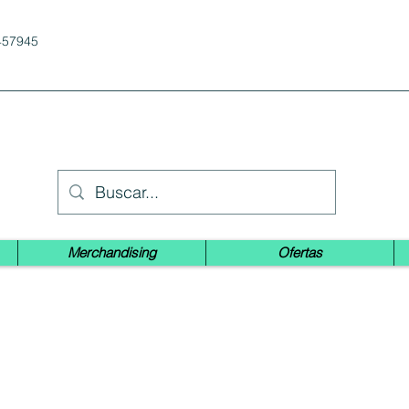
457945
Merchandising
Ofertas