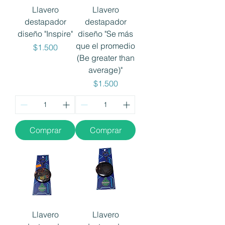
Llavero
Llavero
destapador
destapador
diseño "Inspire"
diseño "Se más
que el promedio
Precio
$1.500
(Be greater than
average)"
Precio
$1.500
Comprar
Comprar
Llavero
Llavero