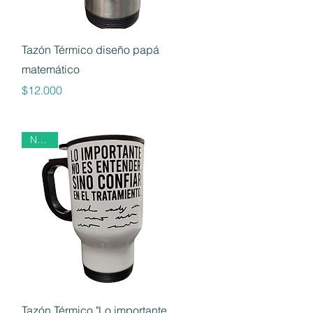
Vista rápida
Tazón Térmico diseño papá
matemático
Precio
$12.000
Nuevo
Vista rápida
Tazón Térmico "Lo importante