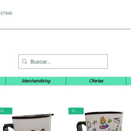
457945
Merchandising
Ofertas
Nuevo
Nuevo