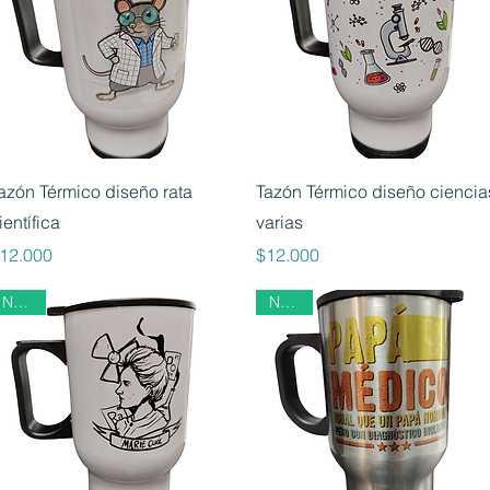
Vista rápida
Vista rápida
azón Térmico diseño rata
Tazón Térmico diseño ciencia
ientífica
varias
recio
Precio
12.000
$12.000
Nuevo
Nuevo