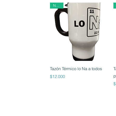
Nuevo
Vista rápida
Tazón Térmico lo Na a todos
T
p
Precio
$12.000
P
$