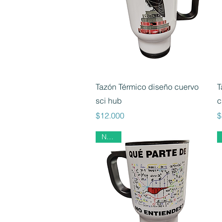
Vista rápida
Tazón Térmico diseño cuervo
T
sci hub
c
Precio
P
$12.000
$
Nuevo