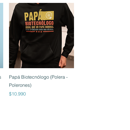
Vista rápida
s
Papá Biotecnólogo (Polera -
Polerones)
Precio
$10.990