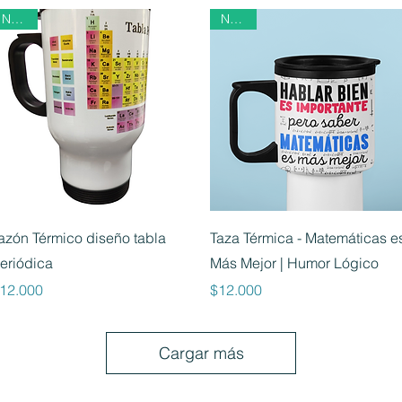
Nuevo
Nuevo
Vista rápida
Vista rápida
azón Térmico diseño tabla
Taza Térmica - Matemáticas e
eriódica
Más Mejor | Humor Lógico
recio
Precio
12.000
$12.000
Cargar más