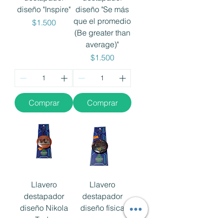
diseño "Inspire"
diseño "Se más
que el promedio
Precio
$1.500
(Be greater than
average)"
Precio
$1.500
Comprar
Comprar
Llavero
Llavero
destapador
destapador
diseño Nikola
diseño física