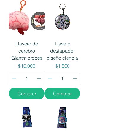
Llavero de
Llavero
cerebro
destapador
Giantmicrobes
diseño ciencia
Precio
Precio
$10.000
$1.500
Comprar
Comprar