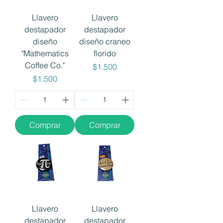
Llavero
Llavero
destapador
destapador
diseño
diseño craneo
"Mathematics
florido
Coffee Co."
Precio
$1.500
Precio
$1.500
Comprar
Comprar
Llavero
Llavero
destapador
destapador