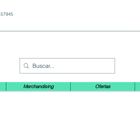
457945
Merchandising
Ofertas