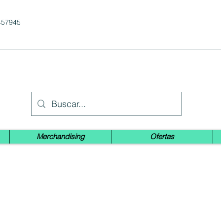
457945
Merchandising
Ofertas