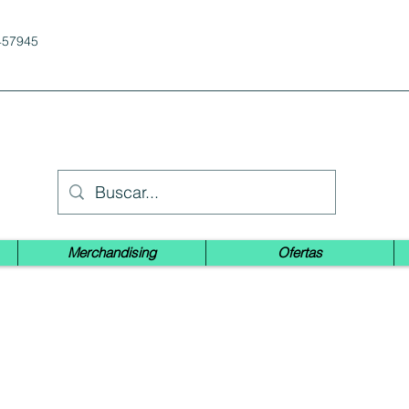
457945
Merchandising
Ofertas