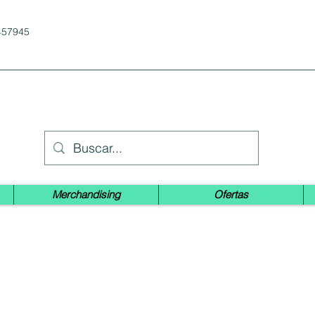
457945
Merchandising
Ofertas