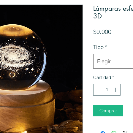
Lámparas esfer
3D
Precio
$9.000
Tipo
*
Elegir
Cantidad
*
Comprar