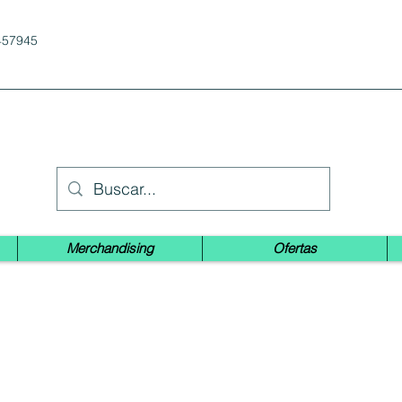
457945
Merchandising
Ofertas