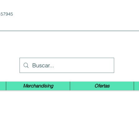
457945
Merchandising
Ofertas