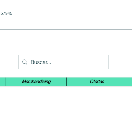
457945
Merchandising
Ofertas