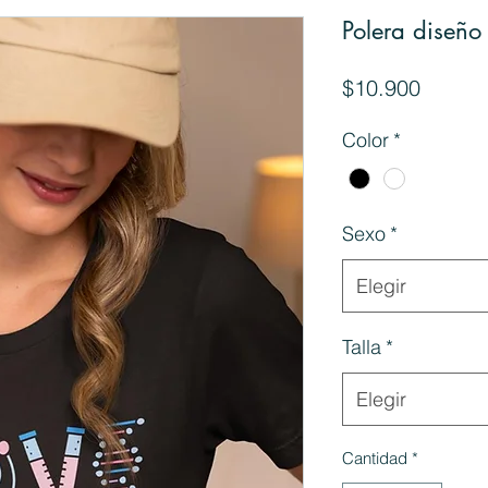
Polera diseño
Precio
$10.900
Color
*
Sexo
*
Elegir
Talla
*
Elegir
Cantidad
*