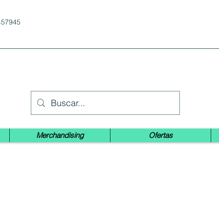
457945
Merchandising
Ofertas