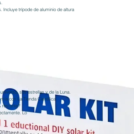
s.
. Incluye trípode de aluminio de altura
niverso, sus estrellas y de la Luna.
mía con La Tienda Cientifica
% restante?
rectamente. Lo