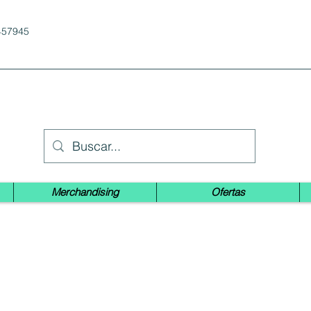
457945
Merchandising
Ofertas