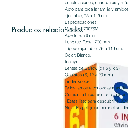
constelaciones, cuadrantes y má
Apto para toda la familia y amigos
ajustable, 75 a 119 cm.
Especificaciones:
Productos relacionados
Modelo: F70076M
Apertura: 76 mm
Longitud Focal: 700 mm
Trípode ajustable: 75 a 119 cm.
Color: Blanco.
Incluye:
Lentes de Barlow (x1,5 y x 3)
Oculares (6, 12 y 20 mm)
Finder scope
Te invitamos a conozcas más del u
Comienza tu camino en la astrono
¿Estas listo para descubrir el 95
Nota: Es peligroso mirar el sol di