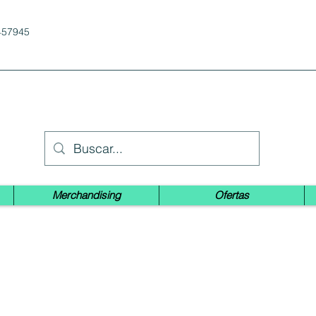
457945
Merchandising
Ofertas