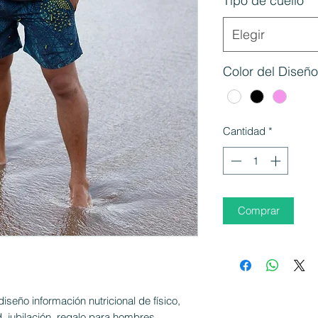
Tipo de cuello
*
Elegir
Color del Diseño
Cantidad
*
Comprar
iseño información nutricional de físico,
 jubilación, regalo para hombres,