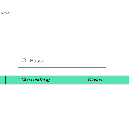
457945
Merchandising
Ofertas