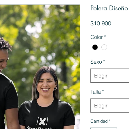
Polera Diseño
Precio
$10.900
Color
*
Sexo
*
Elegir
Talla
*
Elegir
Cantidad
*