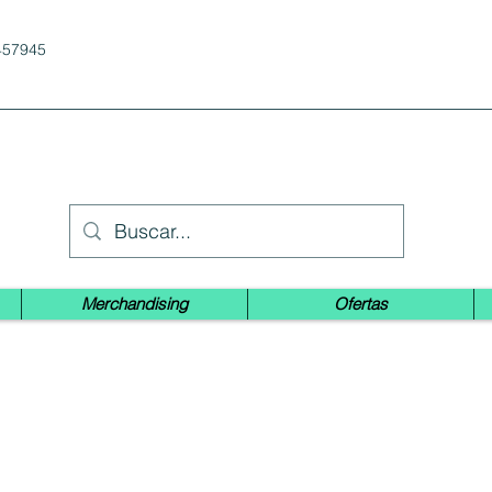
457945
Merchandising
Ofertas